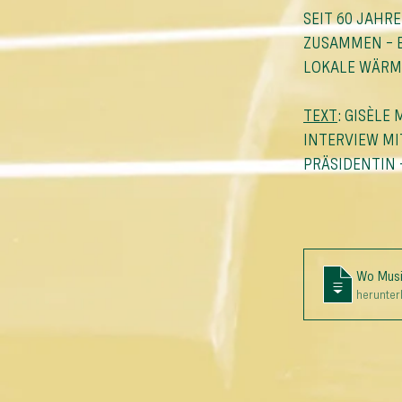
SEIT 60 JAHR
ZUSAMMEN – E
LOKALE WÄRM
TEXT
: GISÈLE
INTERVIEW MI
PRÄSIDENTIN 
Wo Musi
herunter