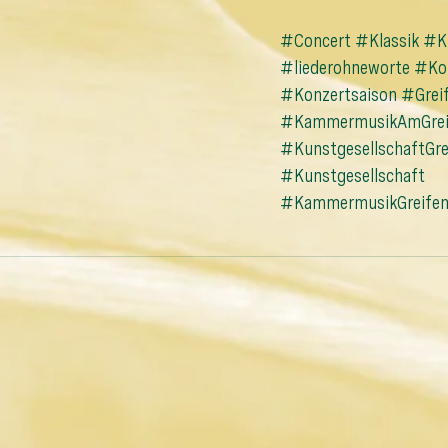
#Concert
#Klassik
#Kl
#liederohneworte
#Kon
#Konzertsaison
#Grei
#KammermusikAmGrei
#KunstgesellschaftGre
#Kunstgesellschaft
#KammermusikGreifen