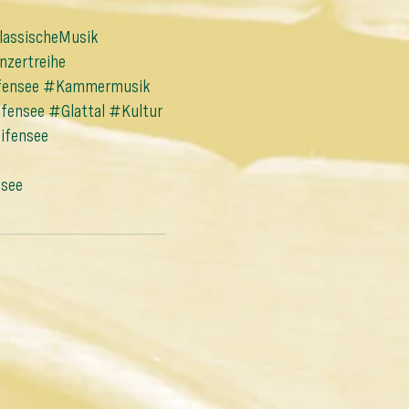
assischeMusik
zertreihe
fensee
#Kammermusik
fensee
#Glattal
#Kultur
ifensee
see