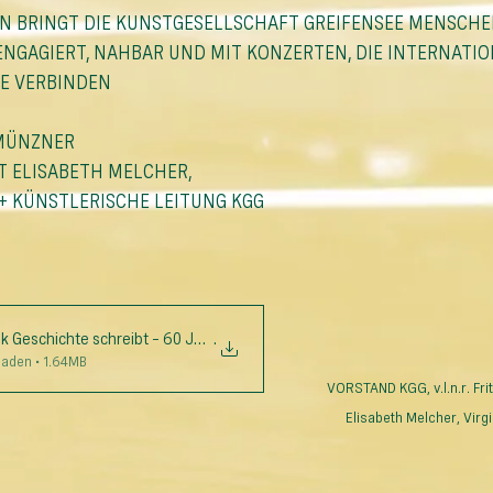
EN BRINGT DIE KUNSTGESELLSCHAFT GREIFENSEE MENSCHE
NGAGIERT, NAHBAR UND MIT KONZERTEN, DIE INTERNATIO
E VERBINDEN
 MÜNZNER
T ELISABETH MELCHER, 
+ KÜNSTLERISCHE LEITUNG KGG
k Geschichte schreibt – 60 Jahre Kunstgesellschaft Greifensee - Uster
.
laden • 1.64MB
VORSTAND KGG, v.l.n.r. Fri
Elisabeth Melcher, Virg